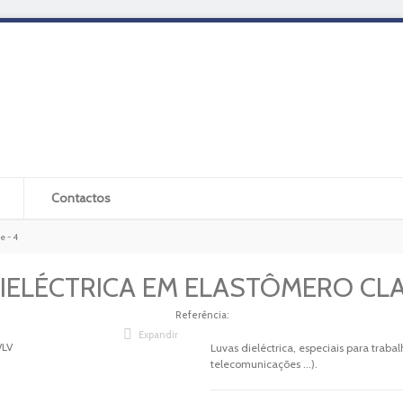
Contactos
e - 4
IELÉCTRICA EM ELASTÔMERO CLA
Referência:
Expandir
Luvas dieléctrica, especiais para traba
telecomunicações ...).