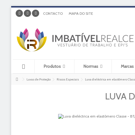
CONTACTO
MAPA DO SITE
Produtos
Normas
Marcas
Luvas de Proteção
Riscos Especiais
Luva dieléctrica em elastômero Class
LUVA D