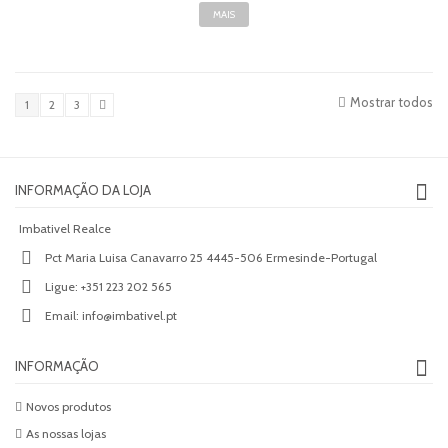
MAIS
Mostrar todos
1
2
3
INFORMAÇÃO DA LOJA
Imbativel Realce
Pct Maria Luisa Canavarro 25 4445-506 Ermesinde-Portugal
Ligue:
+351 223 202 565
Email:
info@imbativel.pt
INFORMAÇÃO
Novos produtos
As nossas lojas