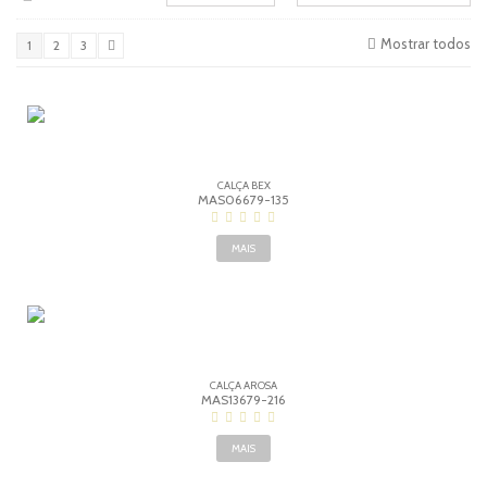
Mostrar todos
1
2
3
CALÇA BEX
MAS06679-135
MAIS
CALÇA AROSA
MAS13679-216
MAIS