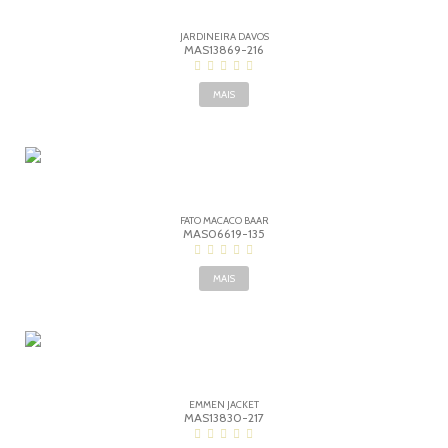
JARDINEIRA DAVOS
MAS13869-216
MAIS
FATO MACACO BAAR
MAS06619-135
MAIS
EMMEN JACKET
MAS13830-217