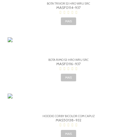
BOTA TRIVOR S3 HRO WRU SRC
MASF0114-937
MAIS
BOTA RIMO S3 HRO WRU SRC
MASF0116-937
MAIS
HOODIE CORBY BICOLOR COM CAPUZ
MAS50138-932
MAIS