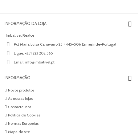
INFORMAÇÃO DA LOJA
Imbativel Realce
Pct Maria Luisa Canavarro 25 4445-506 Ermesinde-Portugal
Ligue:
+351 223 202 565
Email:
info@imbativel.pt
INFORMAÇÃO
Novos produtos
As nossas lojas
Contacte-nos
Politica de Cookies
Normas Europeias
Mapa do site