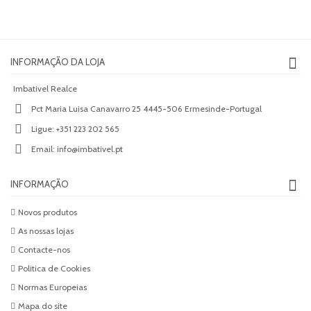
INFORMAÇÃO DA LOJA
Imbativel Realce
Pct Maria Luisa Canavarro 25 4445-506 Ermesinde-Portugal
Ligue:
+351 223 202 565
Email:
info@imbativel.pt
INFORMAÇÃO
Novos produtos
As nossas lojas
Contacte-nos
Politica de Cookies
Normas Europeias
Mapa do site