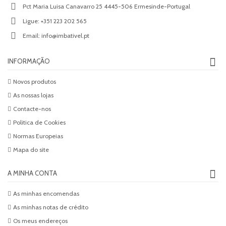
Pct Maria Luisa Canavarro 25 4445-506 Ermesinde-Portugal
Ligue:
+351 223 202 565
Email:
info@imbativel.pt
INFORMAÇÃO
Novos produtos
As nossas lojas
Contacte-nos
Politica de Cookies
Normas Europeias
Mapa do site
A MINHA CONTA
As minhas encomendas
As minhas notas de crédito
Os meus endereços