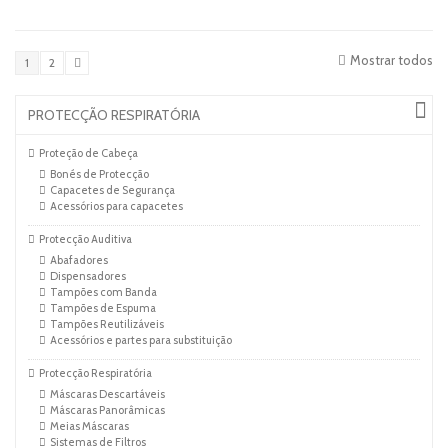
Mostrar todos
1
2
PROTECÇÃO RESPIRATÓRIA
Proteção de Cabeça
Bonés de Protecção
Capacetes de Segurança
Acessórios para capacetes
Protecção Auditiva
Abafadores
Dispensadores
Tampões com Banda
Tampões de Espuma
Tampões Reutilizáveis
Acessórios e partes para substituição
Protecção Respiratória
Máscaras Descartáveis
Máscaras Panorâmicas
Meias Máscaras
Sistemas de Filtros