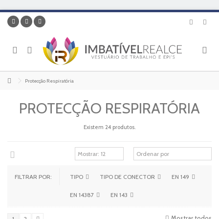
Protecção Respiratória
PROTECÇÃO RESPIRATÓRIA
Existem 24 produtos.
FILTRAR POR:
TIPO
TIPO DE CONECTOR
EN 149
EN 14387
EN 143
Mostrar todos
1
2