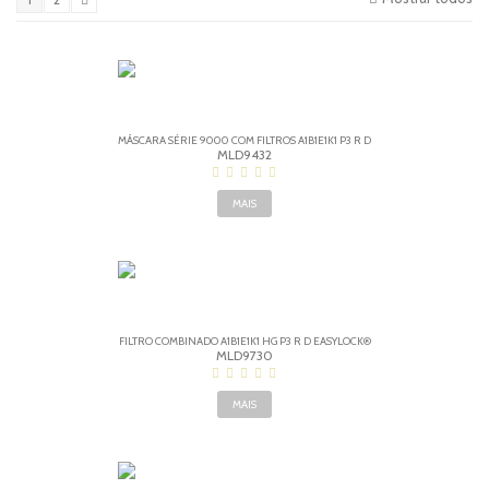
MÁSCARA SÉRIE 9000 COM FILTROS A1B1E1K1 P3 R D
MLD9432
MAIS
FILTRO COMBINADO A1B1E1K1 HG P3 R D EASYLOCK®
MLD9730
MAIS