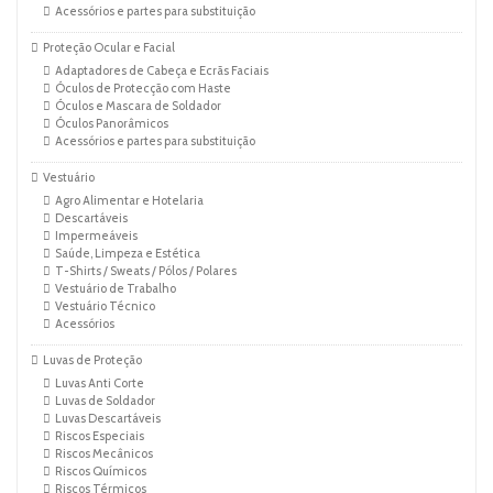
Acessórios e partes para substituição
Proteção Ocular e Facial
Adaptadores de Cabeça e Ecrãs Faciais
Óculos de Protecção com Haste
Óculos e Mascara de Soldador
Óculos Panorâmicos
Acessórios e partes para substituição
Vestuário
Agro Alimentar e Hotelaria
Descartáveis
Impermeáveis
Saúde, Limpeza e Estética
T-Shirts / Sweats / Pólos / Polares
Vestuário de Trabalho
Vestuário Técnico
Acessórios
Luvas de Proteção
Luvas Anti Corte
Luvas de Soldador
Luvas Descartáveis
Riscos Especiais
Riscos Mecânicos
Riscos Químicos
Riscos Térmicos