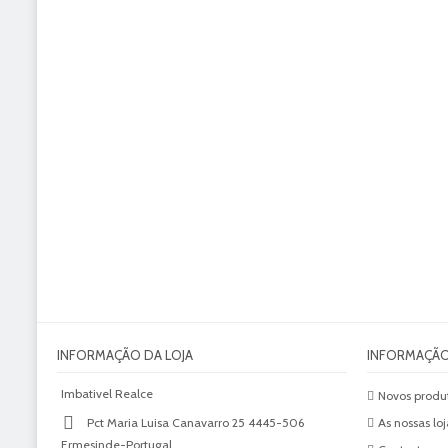
INFORMAÇÃO DA LOJA
INFORMAÇÃ
Imbativel Realce
Novos produ
Pct Maria Luisa Canavarro 25 4445-506
As nossas loj
Ermesinde-Portugal