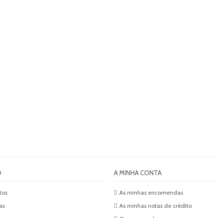
O
A MINHA CONTA
tos
As minhas encomendas
as
As minhas notas de crédito