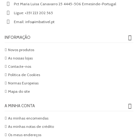
Pct Maria Luisa Canavarro 25 4445-506 Ermesinde-Portugal
Ligue:
+351 223 202 565
Email:
info@imbativel.pt
INFORMAÇÃO
Novos produtos
As nossas lojas
Contacte-nos
Politica de Cookies
Normas Europeias
Mapa do site
A MINHA CONTA
As minhas encomendas
As minhas notas de crédito
Os meus endereços