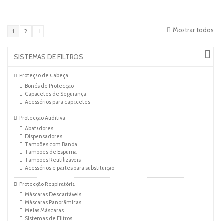
Mostrar todos
1
2
SISTEMAS DE FILTROS
Proteção de Cabeça
Bonés de Protecção
Capacetes de Segurança
Acessórios para capacetes
Protecção Auditiva
Abafadores
Dispensadores
Tampões com Banda
Tampões de Espuma
Tampões Reutilizáveis
Acessórios e partes para substituição
Protecção Respiratória
Máscaras Descartáveis
Máscaras Panorâmicas
Meias Máscaras
Sistemas de Filtros