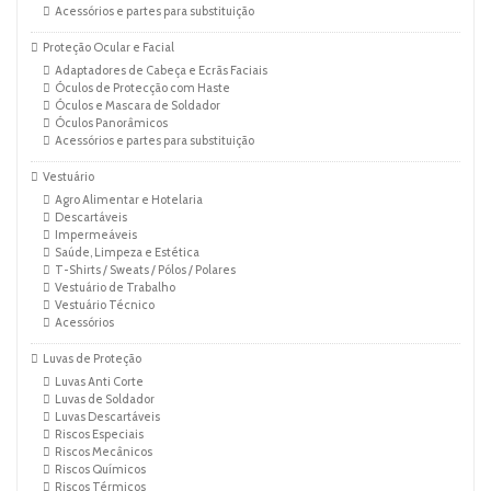
Acessórios e partes para substituição
Proteção Ocular e Facial
Adaptadores de Cabeça e Ecrãs Faciais
Óculos de Protecção com Haste
Óculos e Mascara de Soldador
Óculos Panorâmicos
Acessórios e partes para substituição
Vestuário
Agro Alimentar e Hotelaria
Descartáveis
Impermeáveis
Saúde, Limpeza e Estética
T-Shirts / Sweats / Pólos / Polares
Vestuário de Trabalho
Vestuário Técnico
Acessórios
Luvas de Proteção
Luvas Anti Corte
Luvas de Soldador
Luvas Descartáveis
Riscos Especiais
Riscos Mecânicos
Riscos Químicos
Riscos Térmicos