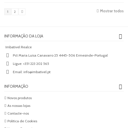
Mostrar todos
1
2
INFORMAÇÃO DA LOJA
Imbativel Realce
Pct Maria Luisa Canavarro 25 4445-506 Ermesinde-Portugal
Ligue:
+351 223 202 565
Email:
info@imbativel.pt
INFORMAÇÃO
Novos produtos
As nossas lojas
Contacte-nos
Politica de Cookies