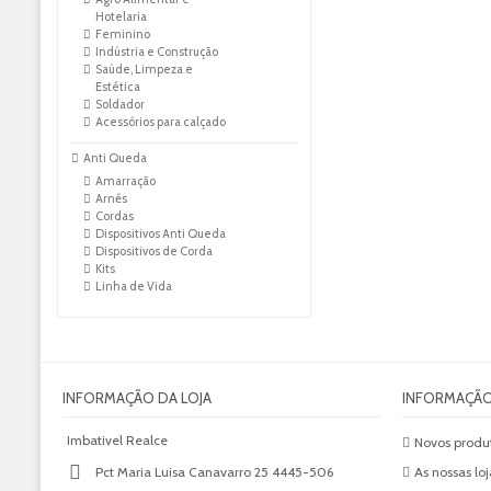
Hotelaria
Feminino
Indústria e Construção
Saúde, Limpeza e
Estética
Soldador
Acessórios para calçado
Anti Queda
Amarração
Arnês
Cordas
Dispositivos Anti Queda
Dispositivos de Corda
Kits
Linha de Vida
INFORMAÇÃO DA LOJA
INFORMAÇÃ
Imbativel Realce
Novos produ
Pct Maria Luisa Canavarro 25 4445-506
As nossas loj