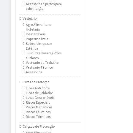
Acessórios e partes para
substituição
Vestuário
Agro Alimentar e
Hotelaria
Descartáveis
Impermeáveis
Saúde, Limpeza e
Estética
T-Shirts / Sweats / Pólos
/ Polares
Vestuário de Trabalho
Vestuário Técnico
Acessórios
Luvas de Proteção
Luvas Anti Corte
Luvas de Soldador
Luvas Descartáveis
Riscos Especiais
Riscos Mecânicos
Riscos Químicos
Riscos Térmicos
Calçado de Protecção
Agro Alimentar e