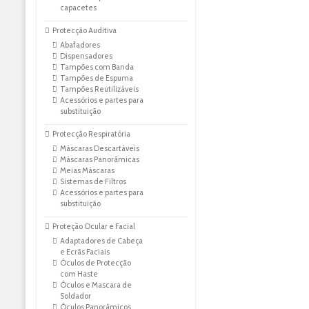
capacetes
Protecção Auditiva
Abafadores
Dispensadores
Tampões com Banda
Tampões de Espuma
Tampões Reutilizáveis
Acessórios e partes para
substituição
Protecção Respiratória
Máscaras Descartáveis
Máscaras Panorâmicas
Meias Máscaras
Sistemas de Filtros
Acessórios e partes para
substituição
Proteção Ocular e Facial
Adaptadores de Cabeça
e Ecrãs Faciais
Óculos de Protecção
com Haste
Óculos e Mascara de
Soldador
Óculos Panorâmicos