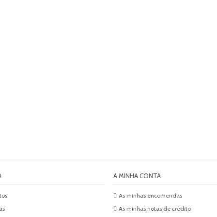
O
A MINHA CONTA
tos
As minhas encomendas
as
As minhas notas de crédito