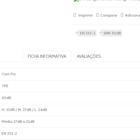
Imprimir
Comparar
Adiciona
EN 352-2
SNR 30dB
FICHA INFORMATIVA
AVALIAÇÕES
Com Fio
TPE
30dB
H: 32dB / M: 27dB / L: 24dB
Média 27dB a 32dB
EN 352-2