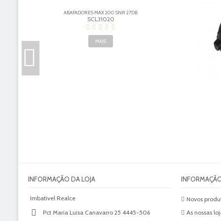
B
ABAFADORES MAX 200 SNR 27DB
SCL31020
MAIS
INFORMAÇÃO DA LOJA
INFORMAÇÃ
Imbativel Realce
Novos produ
Pct Maria Luisa Canavarro 25 4445-506
As nossas loj