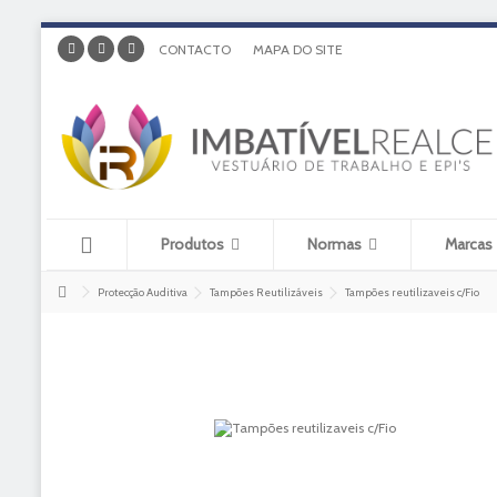
CONTACTO
MAPA DO SITE
Produtos
Normas
Marcas
Protecção Auditiva
Tampões Reutilizáveis
Tampões reutilizaveis c/Fio