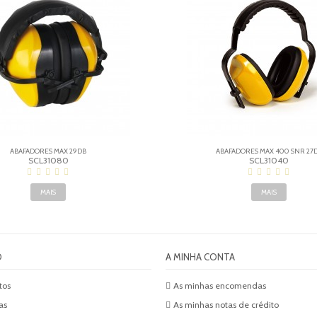
ABAFADORES MAX 29DB
ABAFADORES MAX 400 SNR 27
SCL31080
SCL31040
MAIS
MAIS
O
A MINHA CONTA
tos
As minhas encomendas
as
As minhas notas de crédito