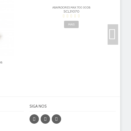
ABAFADORES MAX 700 30DB
SCL31070
MAIS
DB
SIGA NOS